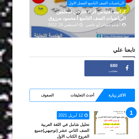
الرياضيات 
الرياضيات الصف العاشر الفصل الثاني
2022
أ.هيثم حمدان أبو عاصي
إبريل 21, 2022
أ.هيثم ح
تابعنا علي
680
معجب
الاكثر زيارة
أحدث التعليقات
الصفوف
12 أبريل 2021
تحليل شامل في اللغة العربية
الصف الثاني عشر (توجيهي)جميع
الفروع الكتاب الاول