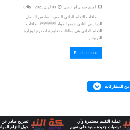
أ.هيثم حمدان أبو عاصي
03 أبريل 2021
0
بطاقات التعلم الذاتي الصف السادس الفصل
الدراسي الثاني جميع المواد 👋👋👋👋 بطاقات
التعلم الذاتي هي بطاقات تعليمية اصدرتها وزارة
التربية و...
Read more »
 من المشاركات
تصريح صادر عن وزارة الأوقاف
قائمة أسماء العلم
حول التزام المواطنين بإجراءات
لاستقبال اتصالاتك