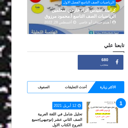
الرياضيات 
الرياضيات الصف العاشر الفصل الثاني
2022
أ.هيثم حمدان أبو عاصي
إبريل 21, 2022
أ.هيثم ح
تابعنا علي
680
معجب
الاكثر زيارة
أحدث التعليقات
الصفوف
12 أبريل 2021
تحليل شامل في اللغة العربية
الصف الثاني عشر (توجيهي)جميع
الفروع الكتاب الاول