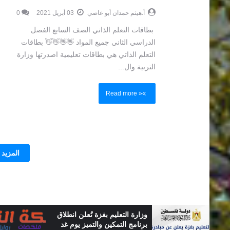
أ.هيثم حمدان أبو عاصي
03 أبريل 2021
0
بطاقات التعلم الذاتي الصف السابع الفصل
الدراسي الثاني جميع المواد 👋👋👋👋 بطاقات
التعلم الذاتي هي بطاقات تعليمية اصدرتها وزارة
التربية وال...
Read more »
المزيد
لاق
عملية التقييم مستمرة وأي
د
توصيات جديدة مبنية على تقييم