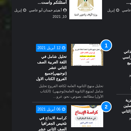
في قطاع غزة
 عاصي
إبريل
Unknown
إبريل 09, 2021
12 أبريل 2021
ذاتي
تحليل شامل في
راسي
اللغة العربية الصف
يع
الثاني عشر
(توجيهي)جميع
و
الفروع الكتاب الاول
الصف التاسع
تحليل منهج الثانوية العامة لكافة الفروع تحليل
بطاقات التعلم الذاتي الفصل الاول
شامل لمنهج الثانوية العامة(توجيهي) (الكتاب
جميع بطاقات التعلم الذاتي
من بطاقات المادة الاستد
الأول) مطالعة، نصوص، نحو، عرو…
زية
الفصل الاول (حكومة) 2021
(الصف التاسع) ...
صلين
أ.هيثم حمدان أبو عاصي
أغسطس
06 أبريل 2021
أ.هيثم حمدان أبو عاصي
لثاني
20, 2021
20, 2021
و
كراسة الابداع في
تلخيص الجغرافيا
الصف الثاني عشر