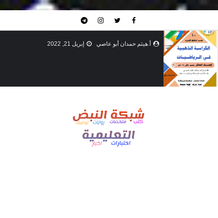
-->
أ.هيثم حمدان أبو عاصي
إبريل 21, 2022