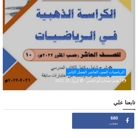
الرياضيات الصف العاشر الفصل الثاني
أ.هيثم حمدان أبو عاصي
إبريل 21, 2022
تابعنا علي
680
معجب