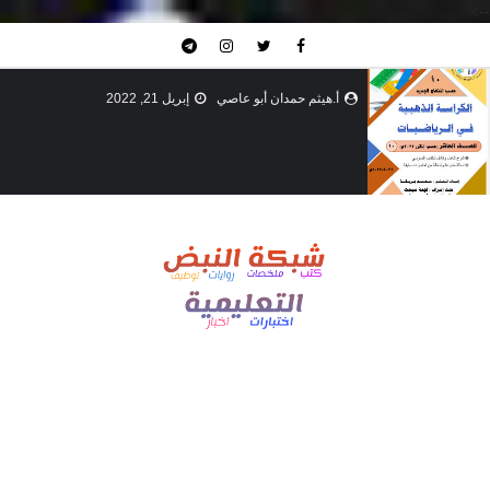
-->
أ.هيثم حمدان أبو عاصي
إبريل 21, 2022